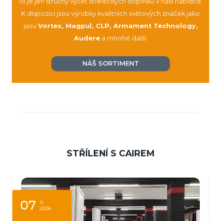
To je jen stručný výčet střeleckých doplňků v naší nabídce.
K dispozici jsou výrobky kvalitních světových značek jako
jsou
Vortex, Magpul, CLP, Armament Technology,
Audere
a mnohé další.
NÁŠ SORTIMENT
STŘÍLENÍ S CAIREM
07
11
2026