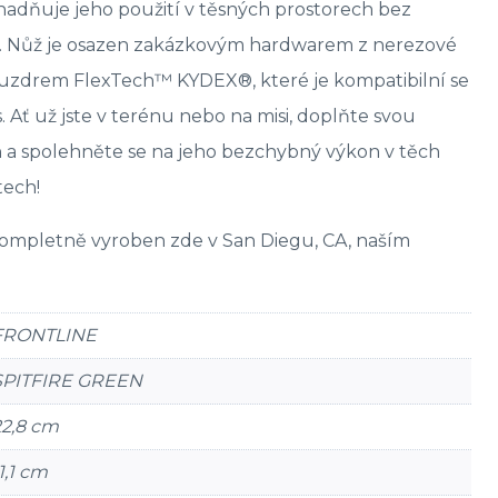
nadňuje jeho použití v těsných prostorech bez
. Nůž je osazen zakázkovým hardwarem z nerezové
ouzdrem FlexTech™ KYDEX®, které je kompatibilní se
. Ať už jste v terénu nebo na misi, doplňte svou
 spolehněte se na jeho bezchybný výkon v těch
tech!
ompletně vyroben zde v San Diegu, CA, naším
FRONTLINE
SPITFIRE GREEN
22,8 cm
1,1 cm