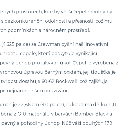
ených prostorech, kde by větší čepele mohly být
n s bezkonkurenční odolností a přesností, což mu
ých podmínkách a náročném prostředí.
 (4,625 palce) se Crewman pyšní naší inovativní
hřbetu čepele, která poskytuje vynikající
a pevný úchop pro jakýkoli úkol. Čepel je vyrobena z
vrchovou úpravou černým oxidem, její tloušťka je
 tvrdost dosahuje 60-62 Rockwell, což zajišťuje
 při nejnáročnějším používání.
an je 22,86 cm (9,0 palce), rukojeť má délku 11,11
robena z G10 materiálu v barvách Bomber Black a
e pevný a pohodlný úchop. Nůž váží pouhých 179