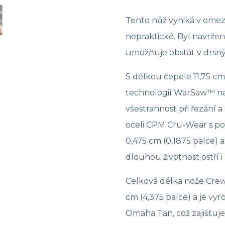
Tento nůž vyniká v omez
nepraktické. Byl navrže
umožňuje obstát v drsn
S délkou čepele 11,75 cm
technologií WarSaw™ na 
všestrannost při řezání 
oceli CPM Cru-Wear s po
0,475 cm (0,1875 palce) a
dlouhou životnost ostří i
Celková délka nože Crewm
cm (4,375 palce) a je vy
Omaha Tan, což zajišťuj