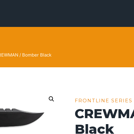
REWMAN / Bomber Black
FRONTLINE SERIES
CREWMA
Black