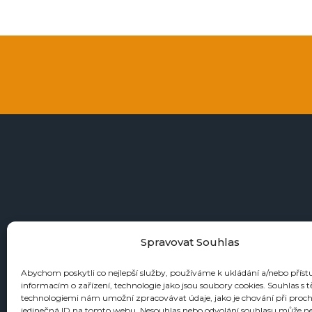
+4
Spravovat Souhlas
Abychom poskytli co nejlepší služby, používáme k ukládání a/nebo příst
informacím o zařízení, technologie jako jsou soubory cookies. Souhlas s 
KATALOGY
technologiemi nám umožní zpracovávat údaje, jako je chování při proc
jedinečná ID na tomto webu. Nesouhlas nebo odvolání souhlasu může n