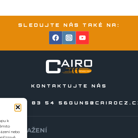
SLEDUJTE NÁS TAKÉ NA:
KONTAKTUJTE NÁS
20 556 83 54 56
GUNS@CAIROCZ.C
upu k
těmito
KE STAŽENÍ
házení nebo
epříznivě