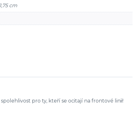
1,75 cm
ehlivost pro ty, kteří se ocitají na frontové linii!