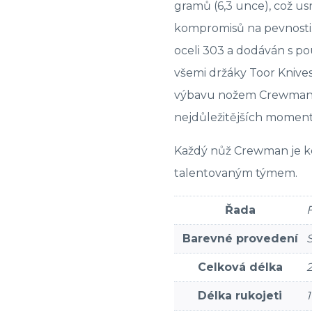
gramů (6,3 unce), což us
kompromisů na pevnosti
oceli 303 a dodáván s p
všemi držáky Toor Knives
výbavu nožem Crewman a
nejdůležitějších momen
Každý nůž Crewman je k
talentovaným týmem.
Řada
Barevné provedení
Celková délka
Délka rukojeti
1