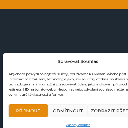
+4
Spravovat Souhlas
Abychom poskytli co nejlepší služby, používáme k ukládání a/nebo příst
informacím o zařízení, technologie jako jsou soubory cookies. Souhlas s 
KATALOGY
technologiemi nám umožní zpracovávat údaje, jako je chování při proc
jedinečná ID na tomto webu. Nesouhlas nebo odvolání souhlasu může n
Zbraně
ovlivnit určité vlastnosti a funkce.
Náboje
Reloading
PŘIJMOUT
ODMÍTNOUT
ZOBRAZIT PŘE
Doplňky
Tormentace
Zásady cookies