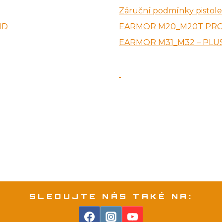
Záruční podmínky pistol
HD
EARMOR M20_M20T PRO
EARMOR M31_M32 – PLUS
SLEDUJTE NÁS TAKÉ NA: