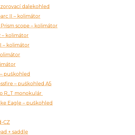
ozorovací dalekohled
rc II – kolimátor
 Prism scope – kolimátor
 – kolimátor
I – kolimátor
olimátor
limátor
 – puškohled
ssfire – puškohled A5
olo R_T monokulár
rike Eagle – puškohled
d-CZ
ad + saddle