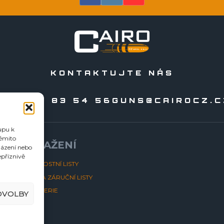
KONTAKTUJTE NÁS
20 556 83 54 56
GUNS@CAIROCZ.C
upu k
těmito
KE STAŽENÍ
házení nebo
epříznivě
BEZPEČNOSTNÍ LISTY
NÁVODY A ZÁRUČNÍ LISTY
FOTOGALERIE
DVOLBY