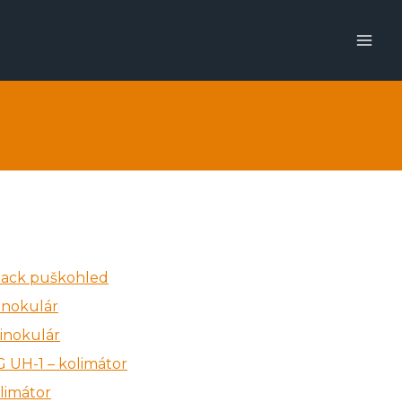
back puškohled
inokulár
binokulár
 UH-1 – kolimátor
limátor