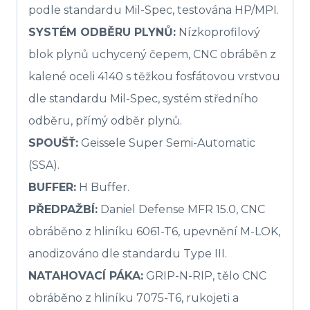
podle standardu Mil-Spec, testována HP/MPI.
SYSTÉM ODBĚRU PLYNŮ:
Nízkoprofilový
blok plynů uchycený čepem, CNC obráběn z
kalené oceli 4140 s těžkou fosfátovou vrstvou
dle standardu Mil-Spec, systém středního
odběru, přímý odběr plynů.
SPOUŠŤ:
Geissele Super Semi-Automatic
(SSA).
BUFFER:
H Buffer.
PŘEDPAŽBÍ:
Daniel Defense MFR 15.0, CNC
obráběno z hliníku 6061-T6, upevnění M-LOK,
anodizováno dle standardu Type III.
NATAHOVACÍ PÁKA:
GRIP-N-RIP, tělo CNC
obráběno z hliníku 7075-T6, rukojeti a