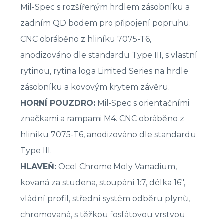
Mil-Spec s rozšířeným hrdlem zásobníku a
zadním QD bodem pro připojení popruhu.
CNC obráběno z hliníku 7075-T6,
anodizováno dle standardu Type III, s vlastní
rytinou, rytina loga Limited Series na hrdle
zásobníku a kovovým krytem závěru.
HORNÍ POUZDRO:
Mil-Spec s orientačními
značkami a rampami M4. CNC obráběno z
hliníku 7075-T6, anodizováno dle standardu
Type III.
HLAVEŇ:
Ocel Chrome Moly Vanadium,
kovaná za studena, stoupání 1:7, délka 16″,
vládní profil, střední systém odběru plynů,
chromovaná, s těžkou fosfátovou vrstvou