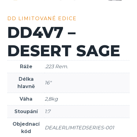
DD LIMITOVANÉ EDICE
DD4V7 –
DESERT SAGE
Ráže
.223 Rem.
Délka
16″
hlavně
Váha
2,8kg
Stoupání
1:7
Objednací
DEALERLIMITEDSERIES-001
kód