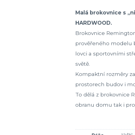
Malá brokovnice s „n
HARDWOOD.
Brokovnice Remington 
prověřeného modelu br
lovci a sportovními st
světě.
Kompaktní rozměry zaj
prostorech budov i mo
To dělá z brokovnice R
obranu domu tak i pro 