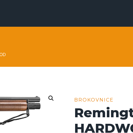
OOD
BROKOVNICE
Remingt
HARDW