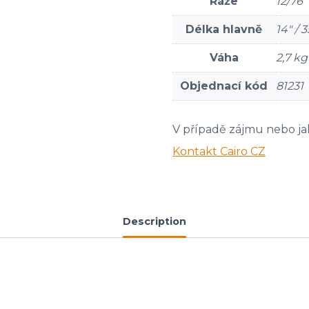
Ráže
12/76
Délka hlavně
14″ / 
Váha
2,7 kg
Objednací kód
81231
V případě zájmu nebo ja
Kontakt Cairo CZ
Description