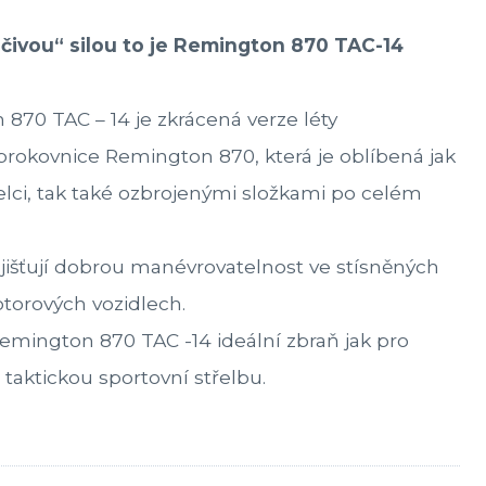
ičivou“ silou to je Remington 870 TAC-14
870 TAC – 14 je zkrácená verze léty
okovnice Remington 870, která je oblíbená jak
řelci, tak také ozbrojenými složkami po celém
išťují dobrou manévrovatelnost ve stísněných
torových vozidlech.
emington 870 TAC -14 ideální zbraň jak pro
taktickou sportovní střelbu.