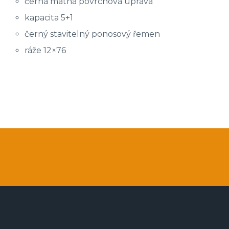
černá matná povrchová úprava
kapacita 5+1
černý stavitelný ponosový řemen
ráže 12×76