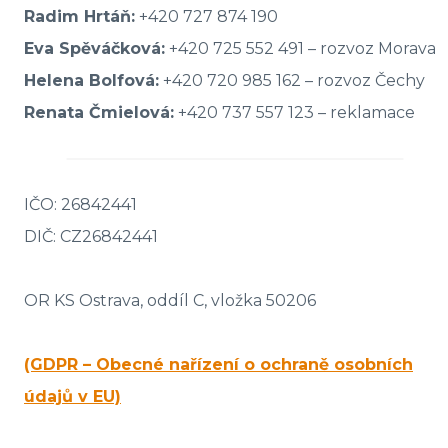
Radim Hrtáň:
+420 727 874 190
Eva Spěváčková:
+420 725 552 491 – rozvoz Morava
Helena Bolfová:
+420 720 985 162 – rozvoz Čechy
Renata Čmielová:
+420 737 557 123 – reklamace
IČO: 26842441
DIČ: CZ26842441
OR KS Ostrava, oddíl C, vložka 50206
(GDPR – Obecné nařízení o ochraně osobních
údajů v EU)