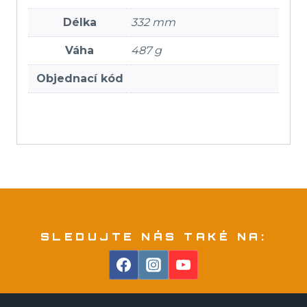
Délka
332 mm
Váha
487 g
Objednací kód
SLEDUJTE NÁS TAKÉ NA: