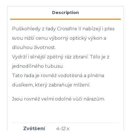
Description
Puškohledy z řady Crossfire II nabízejí i přes
svou nižší cenu výborný optický výkon a
dlouhou životnost.
Vydrží i silnější zpětný ráz zbraní. Tělo je z
jednodílného tubusu.
Tato řada je rovněž vodotěsná a plněna
dusíkem, který zabraňuje mlžení.
Jsou rovněž velmi odolné vůči nárazům.
Zvětšení
4-12 x