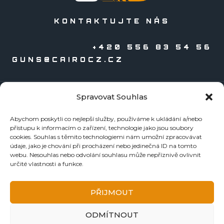
KONTAKTUJTE NÁS
+420 556 83 54 56
GUNS@CAIROCZ.CZ
Spravovat Souhlas
KATALOGY
Abychom poskytli co nejlepší služby, používáme k ukládání a/nebo
Zbraně
přístupu k informacím o zařízení, technologie jako jsou soubory
Náboje
cookies. Souhlas s těmito technologiemi nám umožní zpracovávat
údaje, jako je chování při procházení nebo jedinečná ID na tomto
Reloading
webu. Nesouhlas nebo odvolání souhlasu může nepříznivě ovlivnit
Doplňky
určité vlastnosti a funkce.
Tormentace
KE STAŽENÍ
PŘIJMOUT
BEZPEČNOSTNÍ LISTY
ODMÍTNOUT
NÁVODY A ZÁRUČNÍ LISTY