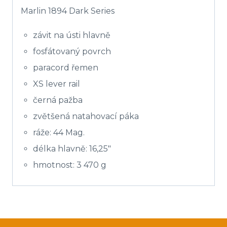
Marlin 1894 Dark Series
závit na ústi hlavně
fosfátovaný povrch
paracord řemen
XS lever rail
černá pažba
zvětšená natahovací páka
ráže: 44 Mag.
délka hlavně: 16,25″
hmotnost: 3 470 g