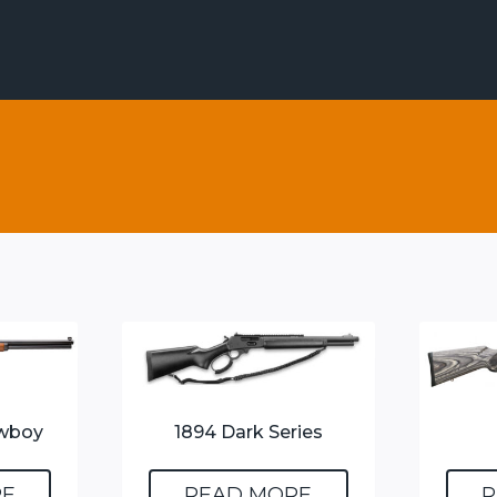
owboy
1894 Dark Series
RE
READ MORE
R