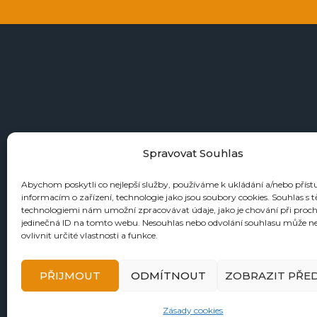
+4
Spravovat Souhlas
Abychom poskytli co nejlepší služby, používáme k ukládání a/nebo příst
informacím o zařízení, technologie jako jsou soubory cookies. Souhlas s 
KATALOGY
technologiemi nám umožní zpracovávat údaje, jako je chování při proc
jedinečná ID na tomto webu. Nesouhlas nebo odvolání souhlasu může n
Zbraně
ovlivnit určité vlastnosti a funkce.
Náboje
Reloading
PŘIJMOUT
ODMÍTNOUT
ZOBRAZIT PŘE
Doplňky
Tormentace
Zásady cookies