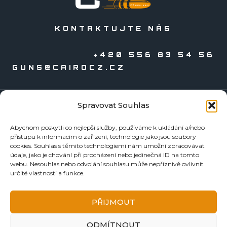
KONTAKTUJTE NÁS
+420 556 83 54 56
GUNS@CAIROCZ.CZ
Spravovat Souhlas
KATALOGY
Abychom poskytli co nejlepší služby, používáme k ukládání a/nebo
Zbraně
přístupu k informacím o zařízení, technologie jako jsou soubory
Náboje
cookies. Souhlas s těmito technologiemi nám umožní zpracovávat
údaje, jako je chování při procházení nebo jedinečná ID na tomto
Reloading
webu. Nesouhlas nebo odvolání souhlasu může nepříznivě ovlivnit
Doplňky
určité vlastnosti a funkce.
Tormentace
KE STAŽENÍ
PŘIJMOUT
BEZPEČNOSTNÍ LISTY
ODMÍTNOUT