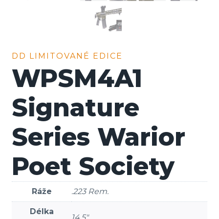
DD LIMITOVANÉ EDICE
WPSM4A1
Signature
Series Warior
Poet Society
Ráže
.223 Rem.
Délka
14,5″