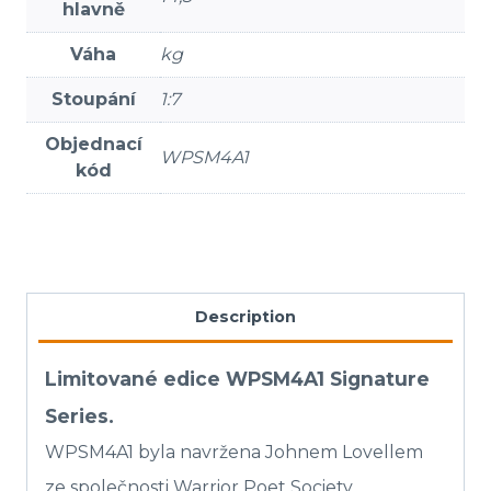
hlavně
Váha
kg
Stoupání
1:7
Objednací
WPSM4A1
kód
Description
Limitované edice WPSM4A1 Signature
Series.
WPSM4A1 byla navržena Johnem Lovellem
ze společnosti Warrior Poet Society.