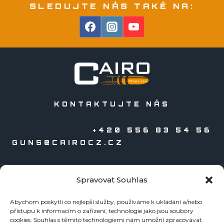
SLEDUJTE NÁS TAKÉ NA:
KONTAKTUJTE NÁS
+420 556 83 54 56
GUNS@CAIROCZ.CZ
Spravovat Souhlas
KATALOGY
Abychom poskytli co nejlepší služby, používáme k ukládání a/nebo
Zbraně
přístupu k informacím o zařízení, technologie jako jsou soubory
Náboje
cookies. Souhlas s těmito technologiemi nám umožní zpracovávat