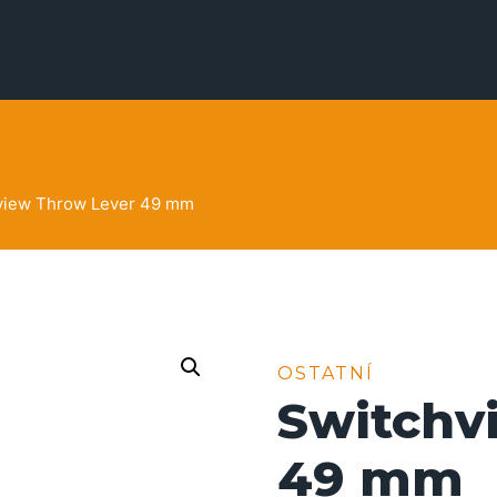
view Throw Lever 49 mm
OSTATNÍ
Switchv
49 mm