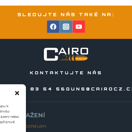
SLEDUJTE NÁS TAKÉ NA:
KONTAKTUJTE NÁS
20 556 83 54 56
GUNS@CAIROCZ.C
upu k
těmito
KE STAŽENÍ
házení nebo
epříznivě
BEZPEČNOSTNÍ LISTY