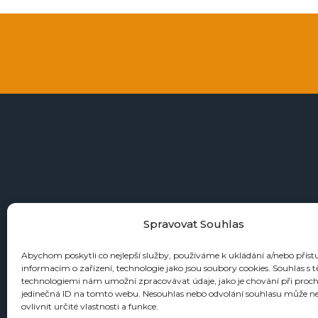
+4
Spravovat Souhlas
Abychom poskytli co nejlepší služby, používáme k ukládání a/nebo příst
informacím o zařízení, technologie jako jsou soubory cookies. Souhlas s 
KATALOGY
technologiemi nám umožní zpracovávat údaje, jako je chování při proc
jedinečná ID na tomto webu. Nesouhlas nebo odvolání souhlasu může n
Zbraně
ovlivnit určité vlastnosti a funkce.