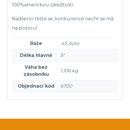
100%americkou záležitostí.
Nadšenci těšte se, konkurence nechť se má
na pozoru!
Ráže
.45 Auto
Délka hlavně
5″
Váha bez
1,106 kg
zásobníku
Objednací kód
6700