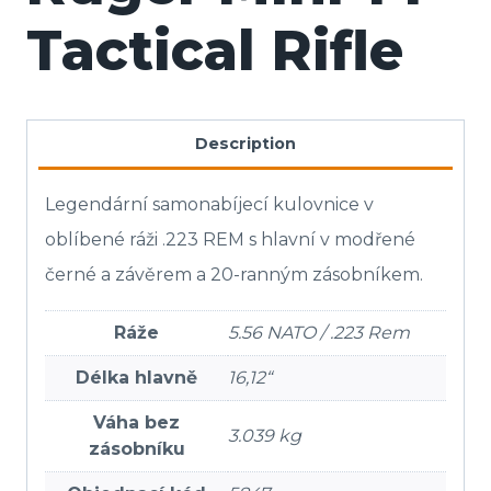
Tactical Rifle
Description
Legendární samonabíjecí kulovnice v
oblíbené ráži .223 REM s hlavní v modřené
černé a závěrem a 20-ranným zásobníkem.
Ráže
5.56 NATO / .223 Rem
Délka hlavně
16,12“
Váha bez
3.039 kg
zásobníku