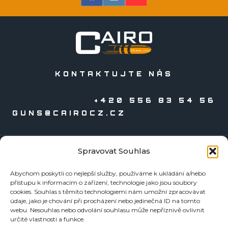
KONTAKTUJTE NÁS
+420 556 83 54 56
GUNS@CAIROCZ.CZ
Spravovat Souhlas
KATALOGY
Abychom poskytli co nejlepší služby, používáme k ukládání a/nebo
Zbraně
přístupu k informacím o zařízení, technologie jako jsou soubory
Náboje
cookies. Souhlas s těmito technologiemi nám umožní zpracovávat
údaje, jako je chování při procházení nebo jedinečná ID na tomto
Reloading
webu. Nesouhlas nebo odvolání souhlasu může nepříznivě ovlivnit
Doplňky
určité vlastnosti a funkce.