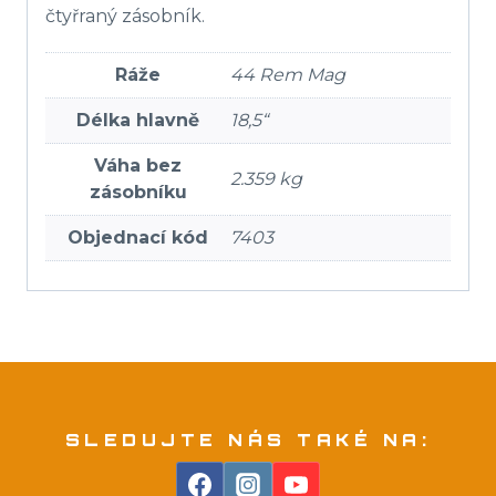
čtyřraný zásobník.
Ráže
44 Rem Mag
Délka hlavně
18,5“
Váha bez
2.359 kg
zásobníku
Objednací kód
7403
SLEDUJTE NÁS TAKÉ NA: