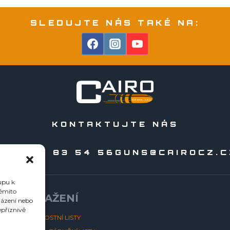
SLEDUJTE NÁS TAKÉ NA:
KONTAKTUJTE NÁS
20 556 83 54 56
GUNS@CAIROCZ.C
upu k
těmito
KE STAŽENÍ
házení nebo
epříznivě
BEZPEČNOSTNÍ LISTY