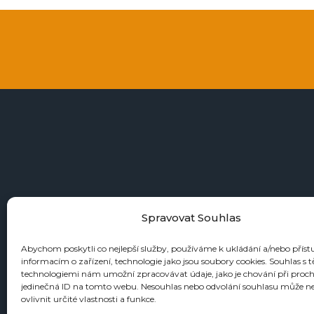
+4
Spravovat Souhlas
Abychom poskytli co nejlepší služby, používáme k ukládání a/nebo příst
informacím o zařízení, technologie jako jsou soubory cookies. Souhlas s 
KATALOGY
technologiemi nám umožní zpracovávat údaje, jako je chování při proc
jedinečná ID na tomto webu. Nesouhlas nebo odvolání souhlasu může n
Zbraně
ovlivnit určité vlastnosti a funkce.