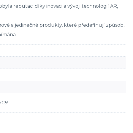
yla reputaci díky inovaci a vývoji technologií AR,
nové a jedinečné produkty, které předefinují způsob,
nímána.
6C9