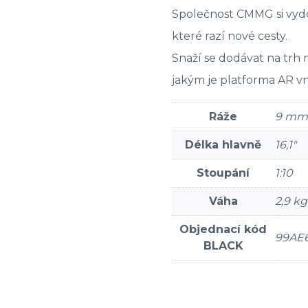
Společnost CMMG si vydob
které razí nové cesty.
Snaží se dodávat na trh 
jakým je platforma AR v
Ráže
9 mm
Délka hlavně
16,1″
Stoupání
1:10
Váha
2,9 kg
Objednací kód
99AE
BLACK