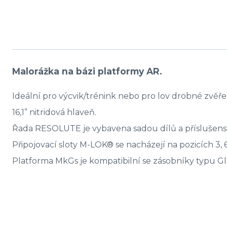
Malorážka na bázi platformy AR.
Ideální pro výcvik/trénink nebo pro lov drobné zvěře
16,1” nitridová hlaveň.
Řada RESOLUTE je vybavena sadou dílů a přísluše
Připojovací sloty M-LOK® se nacházejí na pozicích 3, 6
Platforma MkGs je kompatibilní se zásobníky typu G