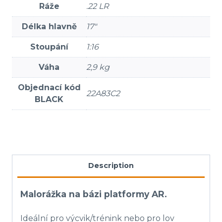
Ráže
.22 LR
Délka hlavně
17″
Stoupání
1:16
Váha
2,9 kg
Objednací kód
22A83C2
BLACK
Description
Malorážka na bázi platformy AR.
Ideální pro výcvik/trénink nebo pro lov