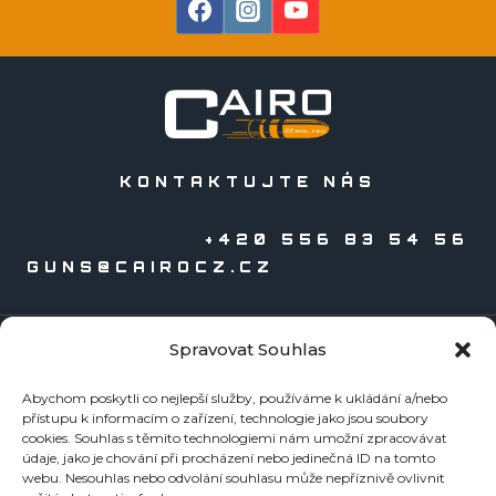
KONTAKTUJTE NÁS
+420 556 83 54 56
GUNS@CAIROCZ.CZ
Spravovat Souhlas
KATALOGY
Abychom poskytli co nejlepší služby, používáme k ukládání a/nebo
Zbraně
přístupu k informacím o zařízení, technologie jako jsou soubory
Náboje
cookies. Souhlas s těmito technologiemi nám umožní zpracovávat
údaje, jako je chování při procházení nebo jedinečná ID na tomto
Reloading
webu. Nesouhlas nebo odvolání souhlasu může nepříznivě ovlivnit
Doplňky