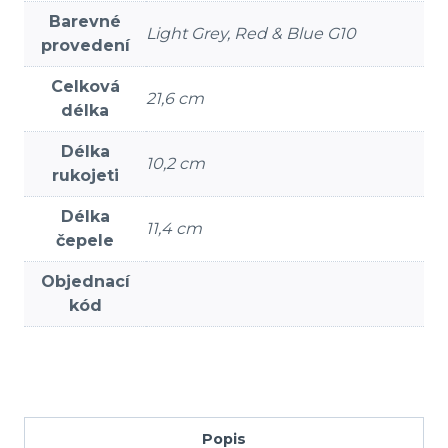
Barevné
Light Grey, Red & Blue G10
provedení
Celková
21,6 cm
délka
Délka
10,2 cm
rukojeti
Délka
11,4 cm
čepele
Objednací
kód
Popis