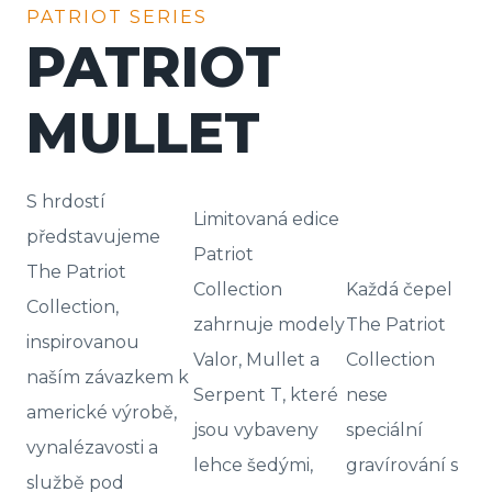
PATRIOT SERIES
PATRIOT
MULLET
S hrdostí
Limitovaná edice
představujeme
Patriot
The Patriot
Collection
Každá čepel
Collection,
zahrnuje modely
The Patriot
inspirovanou
Valor, Mullet a
Collection
naším závazkem k
Serpent T, které
nese
americké výrobě,
jsou vybaveny
speciální
vynalézavosti a
lehce šedými,
gravírování s
službě pod