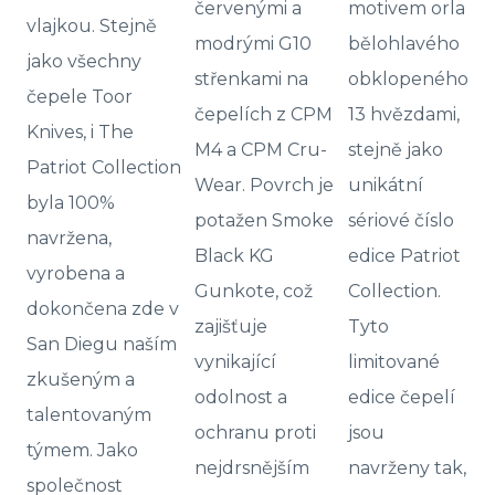
červenými a
motivem orla
vlajkou. Stejně
modrými G10
bělohlavého
jako všechny
střenkami na
obklopeného
čepele Toor
čepelích z CPM
13 hvězdami,
Knives, i The
M4 a CPM Cru-
stejně jako
Patriot Collection
Wear. Povrch je
unikátní
byla 100%
potažen Smoke
sériové číslo
navržena,
Black KG
edice Patriot
vyrobena a
Gunkote, což
Collection.
dokončena zde v
zajišťuje
Tyto
San Diegu naším
vynikající
limitované
zkušeným a
odolnost a
edice čepelí
talentovaným
ochranu proti
jsou
týmem. Jako
nejdrsnějším
navrženy tak,
společnost