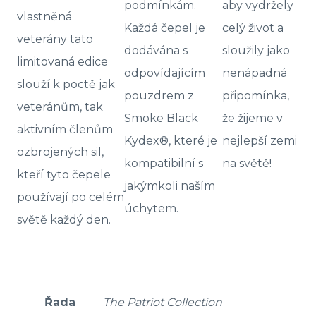
podmínkám.
aby vydržely
vlastněná
Každá čepel je
celý život a
veterány tato
dodávána s
sloužily jako
limitovaná edice
odpovídajícím
nenápadná
slouží k poctě jak
pouzdrem z
připomínka,
veteránům, tak
Smoke Black
že žijeme v
aktivním členům
Kydex®, které je
nejlepší zemi
ozbrojených sil,
kompatibilní s
na světě!
kteří tyto čepele
jakýmkoli naším
používají po celém
úchytem.
světě každý den.
Řada
The Patriot Collection