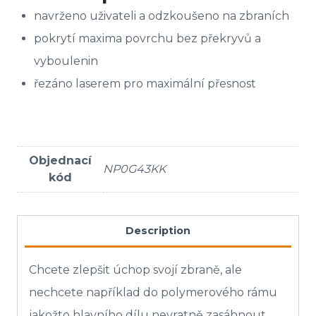
navrženo uživateli a odzkoušeno na zbraních
pokrytí maxima povrchu bez překryvů a
vyboulenin
řezáno laserem pro maximální přesnost
Objednací
NP0G43KK
kód
Description
Chcete zlepšit úchop svojí zbraně, ale
nechcete například do polymerového rámu
jakožto hlavního dílu nevratně zasáhnout