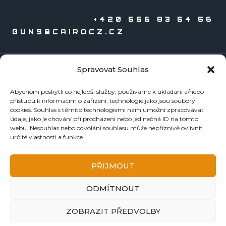
+420 556 83 54 56
GUNS@CAIROCZ.CZ
Spravovat Souhlas
KATALOGY
Abychom poskytli co nejlepší služby, používáme k ukládání a/nebo
Zbraně
přístupu k informacím o zařízení, technologie jako jsou soubory
Náboje
cookies. Souhlas s těmito technologiemi nám umožní zpracovávat
údaje, jako je chování při procházení nebo jedinečná ID na tomto
Reloading
webu. Nesouhlas nebo odvolání souhlasu může nepříznivě ovlivnit
Doplňky
určité vlastnosti a funkce.
Tormentace
KE STAŽENÍ
PŘIJMOUT
BEZPEČNOSTNÍ LISTY
ODMÍTNOUT
NÁVODY A ZÁRUČNÍ LISTY
FOTOGALERIE
ZOBRAZIT PŘEDVOLBY
DŮLEŽITÉ ODKAZY