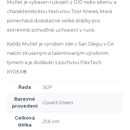
Mullet je vybaven rukojetí z G10 nebo ebenu a
charakteristickou texturou Toor Knives, která
ponechává dostatečně velké drážky pro
extrémně pohodlné uchopení v ruce.
Každý Mullet je vyroben zde v San Diegu v CA
naším zkušeným a talentovaným výrobním
týmem a je dodáván s pochvou FlexTech
KYDEX®.
Řada
SOF
Barevné
Covert Green
provedení
Celková
21,6 cm
délka