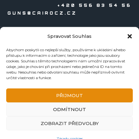
+420 556 83 54 56
GUNS@CAIROCZ.CZ
Spravovat Souhlas
KATALOGY
Abychom poskytli co nejlepší služby, používáme k ukládání a/nebo
Zbraně
přístupu k informacím o zařízení, technologie jako jsou soubory
Náboje
cookies. Souhlas s těmito technologiemi nám umožní zpracovávat
údaje, jako je chování při procházení nebo jedinečná ID na tomto
Reloading
webu. Nesouhlas nebo odvolání souhlasu může nepříznivě ovlivnit
Doplňky
určité vlastnosti a funkce.
Tormentace
KE STAŽENÍ
PŘIJMOUT
BEZPEČNOSTNÍ LISTY
ODMÍTNOUT
NÁVODY A ZÁRUČNÍ LISTY
FOTOGALERIE
ZOBRAZIT PŘEDVOLBY
DŮLEŽITÉ ODKAZY
Zásady cookies