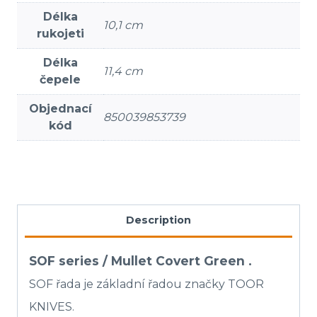
Délka
10,1 cm
rukojeti
Délka
11,4 cm
čepele
Objednací
850039853739
kód
Description
SOF series / Mullet Covert Green .
SOF řada je základní řadou značky TOOR
KNIVES.