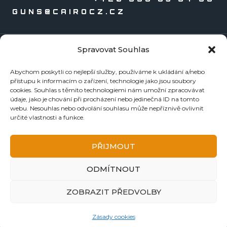
GUNS@CAIROCZ.CZ
Spravovat Souhlas
KATALOGY
Abychom poskytli co nejlepší služby, používáme k ukládání a/nebo
Zbraně
přístupu k informacím o zařízení, technologie jako jsou soubory
Náboje
cookies. Souhlas s těmito technologiemi nám umožní zpracovávat
údaje, jako je chování při procházení nebo jedinečná ID na tomto
Reloading
webu. Nesouhlas nebo odvolání souhlasu může nepříznivě ovlivnit
Doplňky
určité vlastnosti a funkce.
Tormentace
KE STAŽENÍ
PŘIJMOUT
BEZPEČNOSTNÍ LISTY
ODMÍTNOUT
NÁVODY A ZÁRUČNÍ LISTY
FOTOGALERIE
ZOBRAZIT PŘEDVOLBY
DŮLEŽITÉ ODKAZY
Zásady cookies