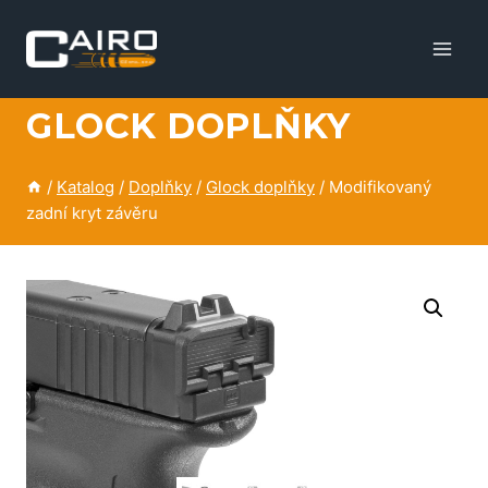
Skip
to
content
GLOCK DOPLŇKY
/
Katalog
/
Doplňky
/
Glock doplňky
/
Modifikovaný
zadní kryt závěru