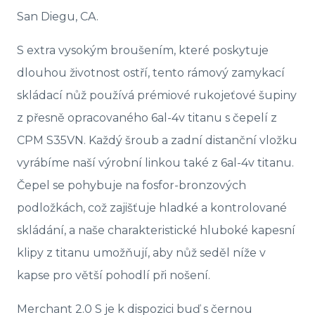
San Diegu, CA.
S extra vysokým broušením, které poskytuje
dlouhou životnost ostří, tento rámový zamykací
skládací nůž používá prémiové rukojeťové šupiny
z přesně opracovaného 6al-4v titanu s čepelí z
CPM S35VN. Každý šroub a zadní distanční vložku
vyrábíme naší výrobní linkou také z 6al-4v titanu.
Čepel se pohybuje na fosfor-bronzových
podložkách, což zajišťuje hladké a kontrolované
skládání, a naše charakteristické hluboké kapesní
klipy z titanu umožňují, aby nůž seděl níže v
kapse pro větší pohodlí při nošení.
Merchant 2.0 S je k dispozici buď s černou