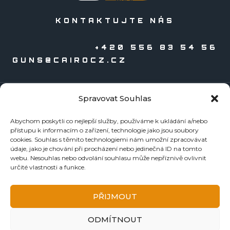
KONTAKTUJTE NÁS
+420 556 83 54 56
GUNS@CAIROCZ.CZ
Spravovat Souhlas
KATALOGY
Abychom poskytli co nejlepší služby, používáme k ukládání a/nebo
Zbraně
přístupu k informacím o zařízení, technologie jako jsou soubory
Náboje
cookies. Souhlas s těmito technologiemi nám umožní zpracovávat
údaje, jako je chování při procházení nebo jedinečná ID na tomto
Reloading
webu. Nesouhlas nebo odvolání souhlasu může nepříznivě ovlivnit
Doplňky
určité vlastnosti a funkce.
Tormentace
KE STAŽENÍ
PŘIJMOUT
BEZPEČNOSTNÍ LISTY
ODMÍTNOUT
NÁVODY A ZÁRUČNÍ LISTY