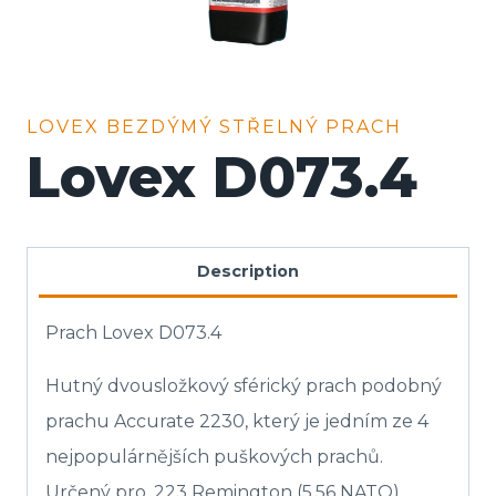
LOVEX BEZDÝMÝ STŘELNÝ PRACH
Lovex D073.4
Description
Prach Lovex D073.4
Hutný dvousložkový sférický prach podobný
prachu Accurate 2230, který je jedním ze 4
nejpopulárnějších puškových prachů.
Určený pro .223 Remington (5,56 NATO)