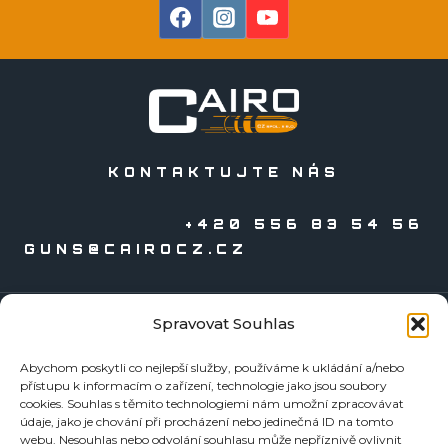
KONTAKTUJTE NÁS
+420 556 83 54 56
GUNS@CAIROCZ.CZ
Spravovat Souhlas
KATALOGY
Abychom poskytli co nejlepší služby, používáme k ukládání a/nebo
Zbraně
přístupu k informacím o zařízení, technologie jako jsou soubory
Náboje
cookies. Souhlas s těmito technologiemi nám umožní zpracovávat
údaje, jako je chování při procházení nebo jedinečná ID na tomto
Reloading
webu. Nesouhlas nebo odvolání souhlasu může nepříznivě ovlivnit