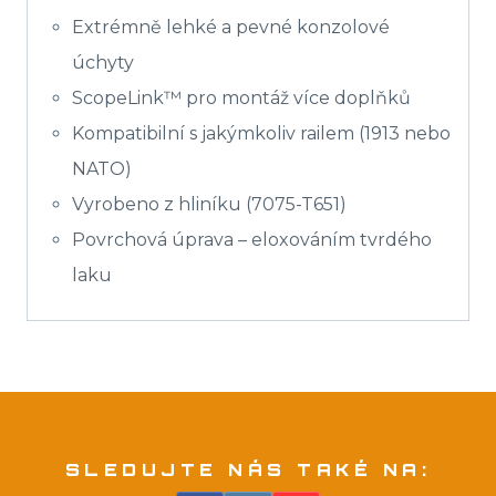
Extrémně lehké a pevné konzolové
úchyty
ScopeLink™ pro montáž více doplňků
Kompatibilní s jakýmkoliv railem (1913 nebo
NATO)
Vyrobeno z hliníku (7075-T651)
Povrchová úprava – eloxováním tvrdého
laku
SLEDUJTE NÁS TAKÉ NA: