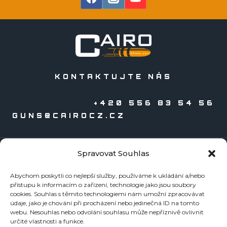
KONTAKTUJTE NÁS
+420 556 83 54 56
GUNS@CAIROCZ.CZ
Spravovat Souhlas
KATALOGY
Abychom poskytli co nejlepší služby, používáme k ukládání a/nebo
Zbraně
přístupu k informacím o zařízení, technologie jako jsou soubory
Náboje
cookies. Souhlas s těmito technologiemi nám umožní zpracovávat
údaje, jako je chování při procházení nebo jedinečná ID na tomto
Reloading
webu. Nesouhlas nebo odvolání souhlasu může nepříznivě ovlivnit
Doplňky
určité vlastnosti a funkce.