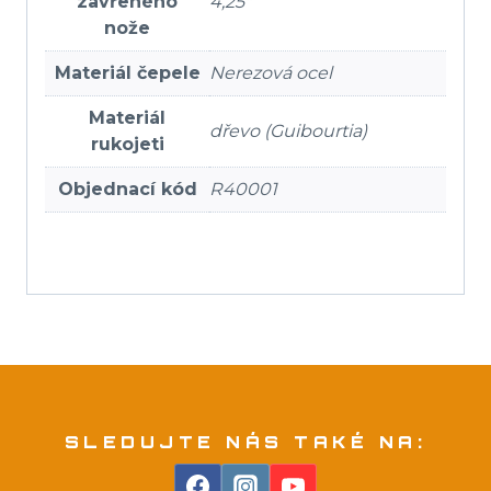
zavřeného
4,25″
nože
Materiál čepele
Nerezová ocel
Materiál
dřevo (Guibourtia)
rukojeti
Objednací kód
R40001
SLEDUJTE NÁS TAKÉ NA: