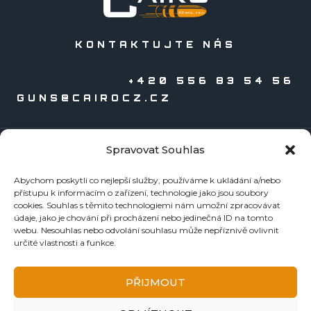
KONTAKTUJTE NÁS
+420 556 83 54 56
GUNS@CAIROCZ.CZ
Spravovat Souhlas
KATALOGY
Abychom poskytli co nejlepší služby, používáme k ukládání a/nebo
Zbraně
přístupu k informacím o zařízení, technologie jako jsou soubory
Náboje
cookies. Souhlas s těmito technologiemi nám umožní zpracovávat
údaje, jako je chování při procházení nebo jedinečná ID na tomto
Reloading
webu. Nesouhlas nebo odvolání souhlasu může nepříznivě ovlivnit
Doplňky
určité vlastnosti a funkce.
Tormentace
KE STAŽENÍ
PŘIJMOUT
BEZPEČNOSTNÍ LISTY