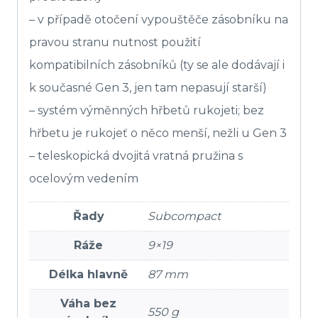
– v případě otočení vypouštěče zásobníku na
pravou stranu nutnost použití
kompatibilních zásobníků (ty se ale dodávají i
k současné Gen 3, jen tam nepasují starší)
– systém výměnných hřbetů rukojeti; bez
hřbetu je rukojeť o něco menší, nežli u Gen 3
– teleskopická dvojitá vratná pružina s
ocelovým vedením
Řady
Subcompact
Ráže
9×19
Délka hlavně
87 mm
Váha bez
550 g