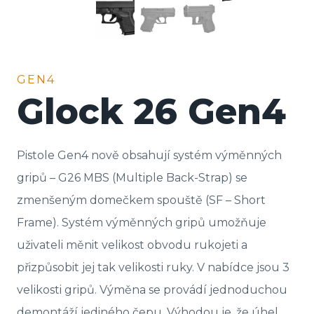
GEN4
Glock 26 Gen4
Pistole Gen4 nově obsahují systém výměnných
gripů – G26 MBS (Multiple Back-Strap) se
zmenšeným domečkem spouště (SF – Short
Frame). Systém výměnných gripů umožňuje
uživateli měnit velikost obvodu rukojeti a
přizpůsobit jej tak velikosti ruky. V nabídce jsou 3
velikosti gripů. Výměna se provádí jednoduchou
demontáží jediného čepu. Výhodou je, že úhel