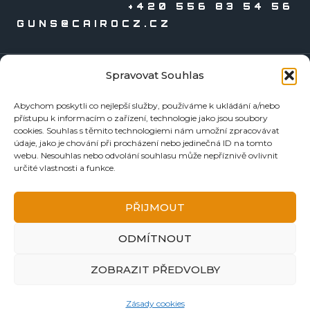
+420 556 83 54 56
GUNS@CAIROCZ.CZ
Spravovat Souhlas
KATALOGY
Abychom poskytli co nejlepší služby, používáme k ukládání a/nebo
Zbraně
přístupu k informacím o zařízení, technologie jako jsou soubory
Náboje
cookies. Souhlas s těmito technologiemi nám umožní zpracovávat
údaje, jako je chování při procházení nebo jedinečná ID na tomto
Reloading
webu. Nesouhlas nebo odvolání souhlasu může nepříznivě ovlivnit
Doplňky
určité vlastnosti a funkce.
Tormentace
KE STAŽENÍ
PŘIJMOUT
BEZPEČNOSTNÍ LISTY
ODMÍTNOUT
NÁVODY A ZÁRUČNÍ LISTY
FOTOGALERIE
ZOBRAZIT PŘEDVOLBY
DŮLEŽITÉ ODKAZY
Zásady cookies