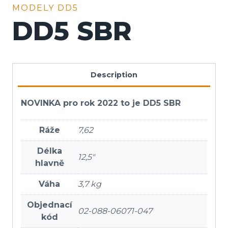
MODELY DD5
DD5 SBR
Description
NOVINKA pro rok 2022 to je DD5 SBR
Ráže
7,62
Délka
12,5″
hlavně
Váha
3,7 kg
Objednací
02-088-06071-047
kód