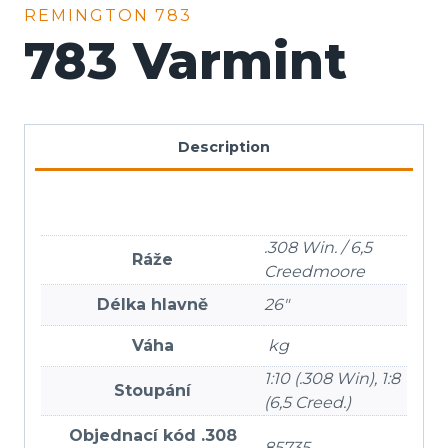
REMINGTON 783
783 Varmint
Description
.308 Win. / 6,5
Ráže
Creedmoore
Délka hlavně
26″
Váha
kg
1:10 (.308 Win), 1:8
Stoupání
(6,5 Creed.)
Objednací kód .308
85735