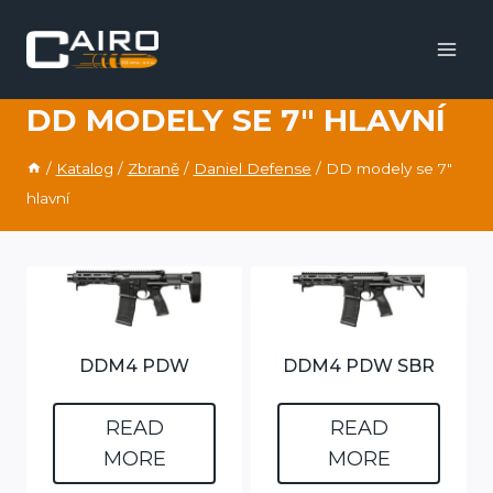
Skip
to
content
DD MODELY SE 7" HLAVNÍ
/
Katalog
/
Zbraně
/
Daniel Defense
/
DD modely se 7"
hlavní
DDM4 PDW
DDM4 PDW SBR
READ
READ
MORE
MORE