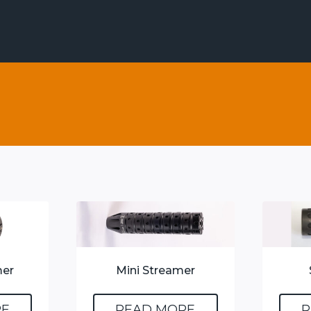
mer
Mini Streamer
RE
READ MORE
R