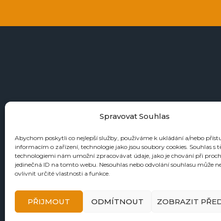
+4
Spravovat Souhlas
Abychom poskytli co nejlepší služby, používáme k ukládání a/nebo příst
informacím o zařízení, technologie jako jsou soubory cookies. Souhlas s 
KATALOGY
technologiemi nám umožní zpracovávat údaje, jako je chování při proc
jedinečná ID na tomto webu. Nesouhlas nebo odvolání souhlasu může n
Zbraně
ovlivnit určité vlastnosti a funkce.
Náboje
Reloading
PŘIJMOUT
ODMÍTNOUT
ZOBRAZIT PŘE
Doplňky