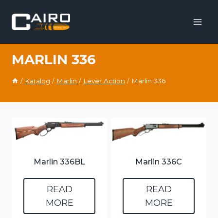
Skip
to
content
MARLIN 336
/
Katalog
/
Marlin
/
Lever Action
/
Marlin 336
Marlin 336BL
Marlin 336C
READ
READ
MORE
MORE