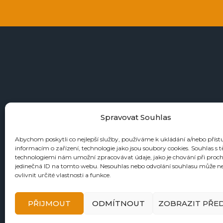
+4
Spravovat Souhlas
Abychom poskytli co nejlepší služby, používáme k ukládání a/nebo příst
informacím o zařízení, technologie jako jsou soubory cookies. Souhlas s 
KATALOGY
technologiemi nám umožní zpracovávat údaje, jako je chování při proc
jedinečná ID na tomto webu. Nesouhlas nebo odvolání souhlasu může n
Zbraně
ovlivnit určité vlastnosti a funkce.
Náboje
Reloading
PŘIJMOUT
ODMÍTNOUT
ZOBRAZIT PŘE
Doplňky