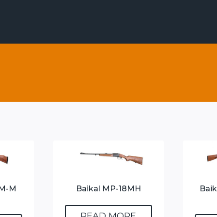
EM-M
Baikal MP-18MH
Bai
READ MORE