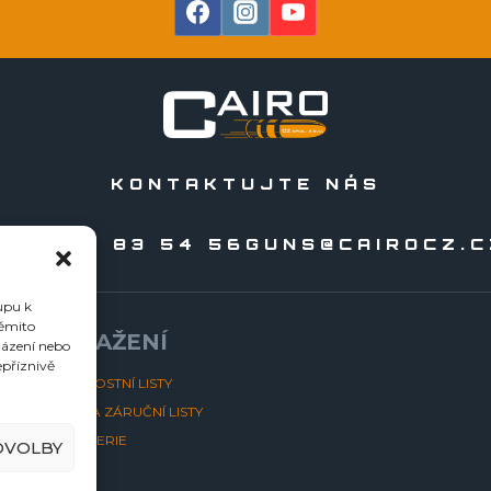
KONTAKTUJTE NÁS
20 556 83 54 56
GUNS@CAIROCZ.C
upu k
těmito
KE STAŽENÍ
házení nebo
epříznivě
BEZPEČNOSTNÍ LISTY
NÁVODY A ZÁRUČNÍ LISTY
FOTOGALERIE
DVOLBY