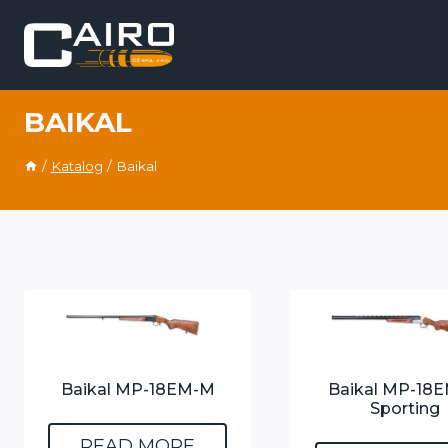
Skip
to
content
BAIKAL
/
Katalog
/
Baikal
Baikal MP-18EM-M
Baikal MP-18
Sporting
READ MORE